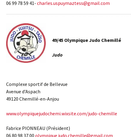
06 99 78 59 41-
charles.uspuymaztess@gmail.com
49/45 Olympique Judo Chemillé
Judo
Complexe sportif de Bellevue
Avenue d’Aspach
49120 Chemillé-en-Anjou
www.olympiquejudochemi.wixsite.com/judo-chemille
Fabrice PIONNEAU (Président)
06 80 98 37 00
olympique judo.chemille@gmail.com