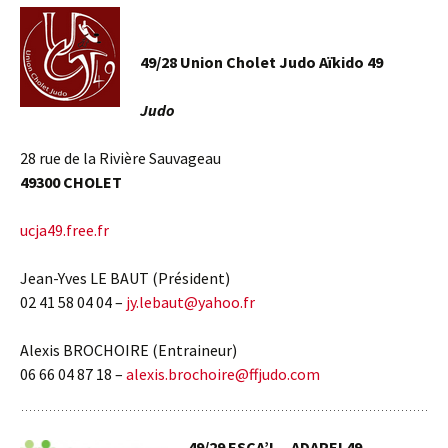
49/28 Union Cholet Judo Aïkido 49
Judo
28 rue de la Rivière Sauvageau
49300 CHOLET
ucja49.free.fr
Jean-Yves LE BAUT (Président)
02 41 58 04 04 –
jy.lebaut@yahoo.fr
Alexis BROCHOIRE (Entraineur)
06 66 04 87 18 –
alexis.brochoire@ffjudo.com
49/29 ESCA’L – ADAPEI 49 –