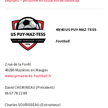
Dépliant – personne en situation de handicap
49/40 US PUY-MAZ-TESS
Football
2 rue de la Forêt
49280 Mazières en Mauges
www.spmazieres-football.fr
David CHEMINEAU (Président)
06 67 78 12 89
Charles SOURISSEAU (Entraineur)