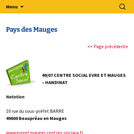
Sport Adapté 49
Aller
Recherc
Comité Départemental Sport
Menu
au
Adapté 49
contenu
Pays des Mauges
<<
Page précédente
49/07 CENTRE SOCIAL EVRE ET MAUGES
– HANDINAT
Natation
10 rue du sous-préfet BARRE
49600 Beaupréau en Mauges
www.evreetmauges.centres-sociaux.fr