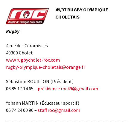
49/37 RUGBY OLYMPIQUE
CHOLETAIS
Rugby
4 rue des Céramistes
49300 Cholet
www.rugbycholet-roc.com
rugby-olympique-choletais@orange.fr
Sébastien BOUILLON (Président)
06 85 17 14 65 –
présidence.roc49@gmail.com
Yohann MARTIN (Éducateur sportif)
06 74 24 00 90 –
staff.roc@gmail.com