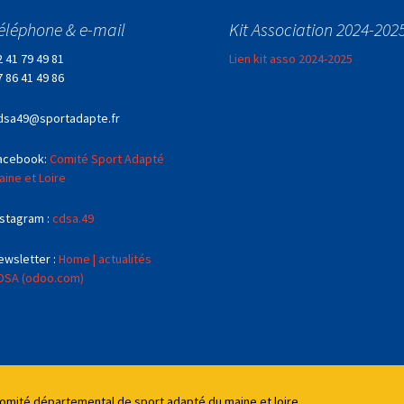
éléphone & e-mail
Kit Association 2024-202
2 41 79 49 81
Lien kit asso 2024-2025
7 86 41 49 86
dsa49@sportadapte.fr
acebook:
Comité Sport Adapté
aine et Loire
nstagram :
cdsa.49
ewsletter :
Home | actualités
DSA (odoo.com)
Comité départemental de sport adapté du maine et loire