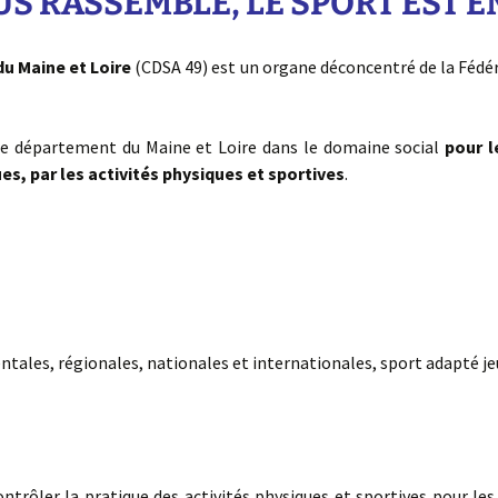
US RASSEMBLE, LE SPORT EST 
u Maine et Loire
(CDSA 49) est un organe déconcentré de la Fédé
 le département du Maine et Loire dans le domaine social
pour l
s, par les activités physiques et sportives
.
tales, régionales, nationales et internationales, sport adapté je
ntrôler la pratique des activités physiques et sportives pour le