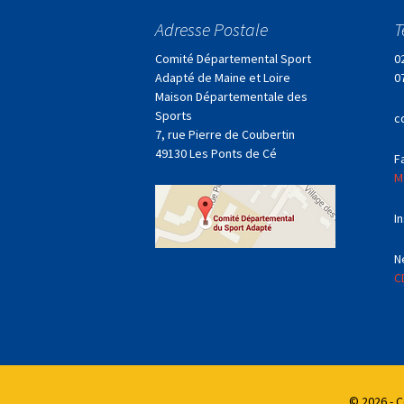
Adresse Postale
T
Comité Départemental Sport
0
Adapté de Maine et Loire
0
Maison Départementale des
Sports
c
7, rue Pierre de Coubertin
49130 Les Ponts de Cé
F
M
I
N
C
© 2026 - 