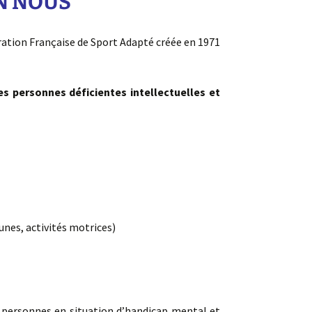
EN NOUS
ration Française de Sport Adapté créée en 1971
es personnes déficientes intellectuelles et
unes, activités motrices)
s personnes en situation d’handicap mental et