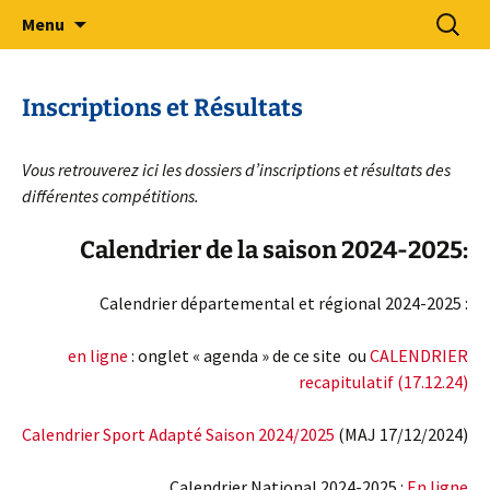
Sport Adapté 49
Aller
Recherc
Comité Départemental Sport
Menu
au
Adapté 49
contenu
Inscriptions et Résultats
Vous retrouverez ici les dossiers d’inscriptions et résultats des
différentes compétitions.
Calendrier de la saison 2024-2025:
Calendrier départemental et régional 2024-2025 :
en ligne
: onglet « agenda » de ce site ou
CALENDRIER
recapitulatif (17.12.24)
Calendrier Sport Adapté Saison 2024/2025
(MAJ 17/12/2024)
Calendrier National 2024-2025 :
En ligne