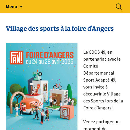
Sport Adapté 49
Aller
Recherc
Comité Départemental Sport
Menu
au
Adapté 49
contenu
Village des sports à la foire d’Angers
Le CDOS 49, en
partenariat avec le
Comité
Départemental
Sport Adapté 49,
vous invite à
découvrir le Village
des Sports lors de la
Foire d’Angers !
Venez partager un
moment de