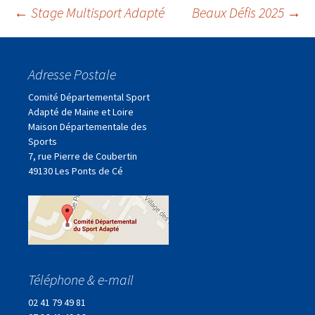
Navigation
←
Stage Multisport Adapté
Beaux Défis 2025
→
des
Adresse Postale
articles
Comité Départemental Sport
Adapté de Maine et Loire
Maison Départementale des
Sports
7, rue Pierre de Coubertin
49130 Les Ponts de Cé
Téléphone & e-mail
02 41 79 49 81