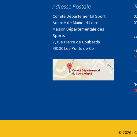
des
Adresse Postale
T
articles
Comité Départemental Sport
0
Adapté de Maine et Loire
0
Maison Départementale des
Sports
c
7, rue Pierre de Coubertin
49130 Les Ponts de Cé
F
M
I
N
C
© 2026 - 