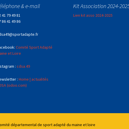
éléphone & e-mail
Kit Association 2024-202
2 41 79 49 81
Lien kit asso 2024-2025
7 86 41 49 86
dsa49@sportadapte.fr
acebook:
Comité Sport Adapté
aine et Loire
nstagram :
cdsa.49
ewsletter :
Home | actualités
DSA (odoo.com)
Comité départemental de sport adapté du maine et loire