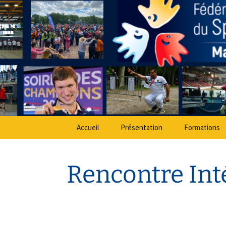
Sport Adapté 49
Aller
au
contenu
Comité Dé
Accueil
Présentation
Formations
Rencontre Int