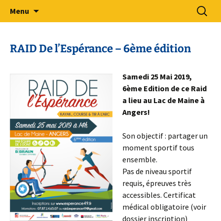
Sport Adapté 49
Aller
Recherc
Comité Départemental Sport
Menu
au
Adapté 49
contenu
RAID De l’Espérance – 6ème édition
Samedi 25 Mai 2019,
6ème Edition de ce Raid
a lieu au Lac de Maine à
Angers!
Son objectif : partager un
moment sportif tous
ensemble.
Pas de niveau sportif
requis, épreuves très
accessibles. Certificat
médical obligatoire (voir
dossier inscription)