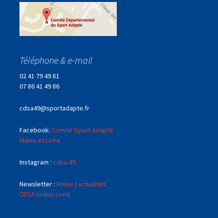
Téléphone & e-mail
02 41 79 49 81
07 86 41 49 86
cdsa49@sportadapte.fr
Facebook:
Comité Sport Adapté
Maine et Loire
Instagram :
cdsa.49
Newsletter :
Home | actualités
CDSA (odoo.com)