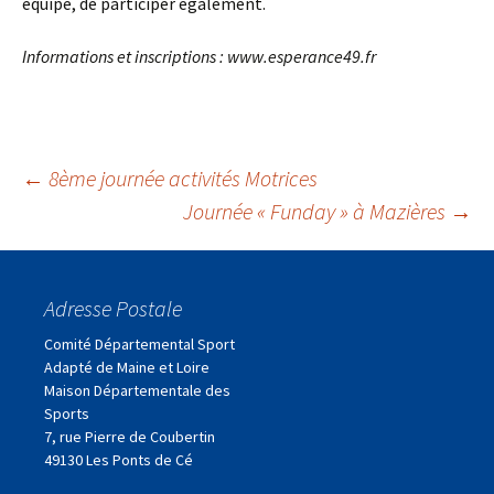
équipe, de participer également.
Informations et inscriptions : www.esperance49.fr
Navigation
←
8ème journée activités Motrices
Journée « Funday » à Mazières
→
des
Adresse Postale
articles
Comité Départemental Sport
Adapté de Maine et Loire
Maison Départementale des
Sports
7, rue Pierre de Coubertin
49130 Les Ponts de Cé