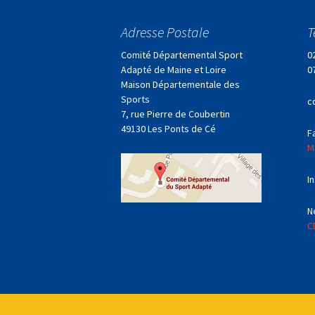
des
Adresse Postale
T
articles
Comité Départemental Sport
0
Adapté de Maine et Loire
0
Maison Départementale des
Sports
c
7, rue Pierre de Coubertin
49130 Les Ponts de Cé
F
M
I
N
C