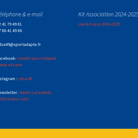
éléphone & e-mail
Kit Association 2024-202
2 41 79 49 81
Lien kit asso 2024-2025
7 86 41 49 86
dsa49@sportadapte.fr
acebook:
Comité Sport Adapté
aine et Loire
nstagram :
cdsa.49
ewsletter :
Home | actualités
DSA (odoo.com)