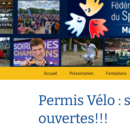
Sport Adapté 49
Aller
au
contenu
Comité Dé
Accueil
Présentation
Formations
Permis Vélo : 
ouvertes!!!