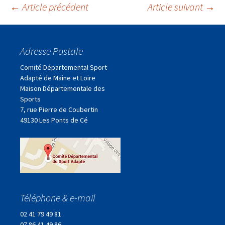
Navigation
←
Article précédent
Article suivant
→
des
Adresse Postale
articles
Comité Départemental Sport
Adapté de Maine et Loire
Maison Départementale des
Sports
7, rue Pierre de Coubertin
49130 Les Ponts de Cé
Téléphone & e-mail
02 41 79 49 81
07 86 41 49 86