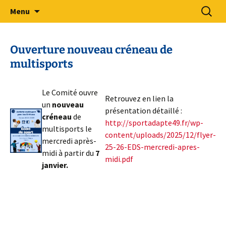
Sport Adapté 49
Aller
Recherc
Comité Départemental Sport
Menu
au
Adapté 49
contenu
Ouverture nouveau créneau de
multisports
Le Comité ouvre
Retrouvez en lien la
un
nouveau
présentation détaillé :
créneau
de
http://sportadapte49.fr/wp-
multisports le
content/uploads/2025/12/flyer-
mercredi après-
25-26-EDS-mercredi-apres-
midi à partir du
7
midi.pdf
janvier.