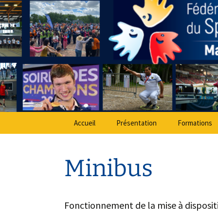
Sport Adapté 49
Aller
au
contenu
Comité Dé
Accueil
Présentation
Formations
Minibus
Fonctionnement de la mise à disposit