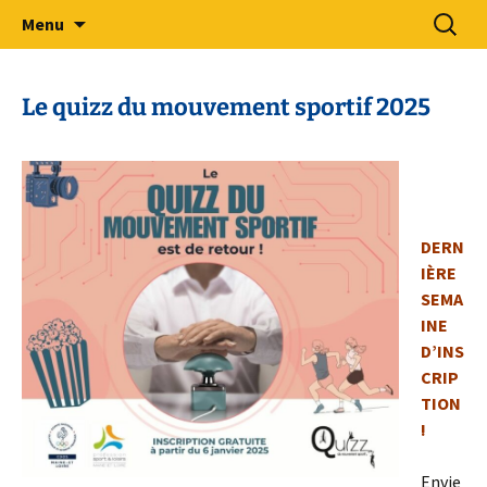
Sport Adapté 49
Aller
Recherc
Comité Départemental Sport
Menu
au
Adapté 49
contenu
Le quizz du mouvement sportif 2025
DERN
IÈRE
SEMA
INE
D’INS
CRIP
TION
!
Envie