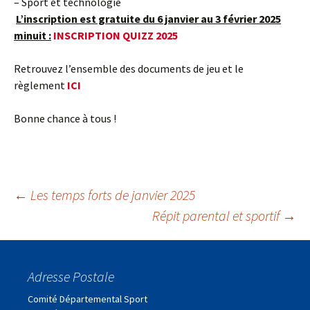
– Sport et technologie
L’inscription est gratuite du 6 janvier au 3 février 2025
minuit :
INSCRIPTION QUIZZ 2025
Retrouvez l’ensemble des documents de jeu et le
règlement
ICI
Bonne chance à tous !
Navigation
←
Les temps forts de janvier 2025
Répit parental et sportif
→
des
Adresse Postale
articles
Comité Départemental Sport