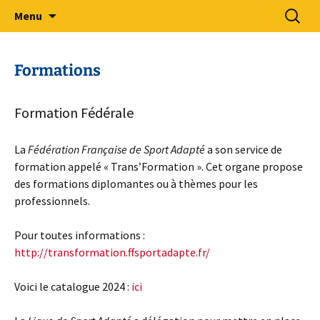
Sport Adapté 49
Aller
Recherc
Comité Départemental Sport
Menu
au
Adapté 49
contenu
Formations
Formation Fédérale
La
Fédération Française de Sport Adapté
a son service de
formation appelé « Trans’Formation ». Cet organe propose
des formations diplomantes ou à thèmes pour les
professionnels.
Pour toutes informations :
http://transformation.ffsportadapte.fr/
Voici le catalogue 2024 :
ici