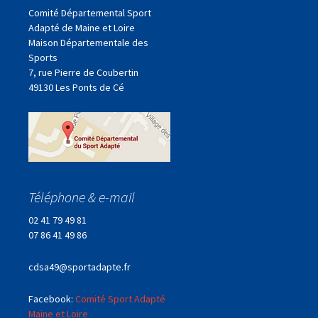
articles
Comité Départemental Sport
Adapté de Maine et Loire
Maison Départementale des
Sports
7, rue Pierre de Coubertin
49130 Les Ponts de Cé
Téléphone & e-mail
02 41 79 49 81
07 86 41 49 86
cdsa49@sportadapte.fr
Facebook:
Comité Sport Adapté
Maine et Loire