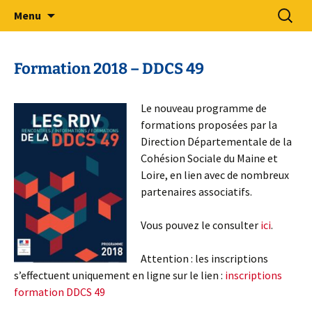
Sport Adapté 49
Aller
Recherc
Comité Départemental Sport
Menu
au
Adapté 49
contenu
Formation 2018 – DDCS 49
Le nouveau programme de
formations proposées par la
Direction Départementale de la
Cohésion Sociale du Maine et
Loire, en lien avec de nombreux
partenaires associatifs.
Vous pouvez le consulter
ici
.
Attention : les inscriptions
s’effectuent uniquement en ligne sur le lien :
inscriptions
formation DDCS 49