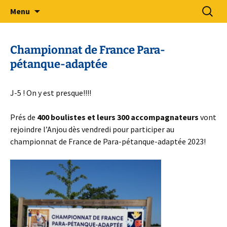
Sport Adapté 49
Aller
Recherc
Comité Départemental Sport
Menu
au
Adapté 49
contenu
Championnat de France Para-
pétanque-adaptée
J-5 ! On y est presque!!!!
Prés de
400 boulistes et leurs 300 accompagnateurs
vont
rejoindre l’Anjou dès vendredi pour participer au
championnat de France de Para-pétanque-adaptée 2023!