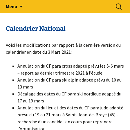
Sport Adapté 49
Aller
Recherc
Comité Départemental Sport
Menu
au
Adapté 49
contenu
Calendrier National
Voici les modifications par rapport à la dernière version du
calendrier en date du 3 Mars 2021:
Annulation du CF para cross adapté prévu les 5-6 mars
– report au dernier trimestre 2021 à l’étude
Annulation du CF para ski alpin adapté prévu du 10 au
13 mars
Décalage des dates du CF para ski nordique adapté du
17 au 19 mars
Annulation du lieu et des dates du CF para judo adapté
prévu du 19 au 21 mars à Saint-Jean-de-Braye (45) –
recherche d’un candidat en cours pour reprendre
l’organisation