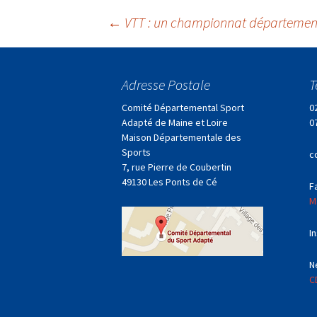
Navigation
←
VTT : un championnat département
des
Adresse Postale
T
articles
Comité Départemental Sport
0
Adapté de Maine et Loire
0
Maison Départementale des
Sports
c
7, rue Pierre de Coubertin
49130 Les Ponts de Cé
F
M
I
N
C