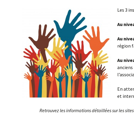
Les 3 in
Au nive
Au nive
région f
Au nive
anciens 
l’associ
En atten
et inter
Retrouvez les informations détaillées sur les site