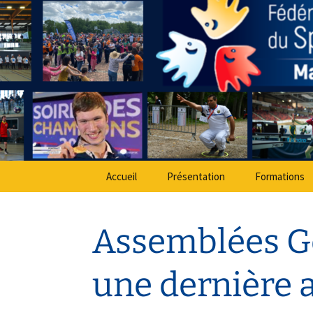
Sport Adapté 49
Aller
au
contenu
Comité Dé
Accueil
Présentation
Formations
Assemblées Gé
une dernière 