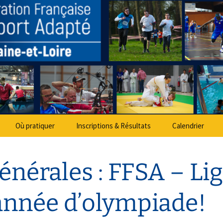
partemental Spo
Où pratiquer
Inscriptions & Résultats
Calendrier
nérales : FFSA – Lig
année d’olympiade!