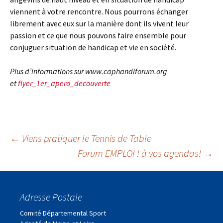
viennent à votre rencontre. Nous pourrons échanger
librement avec eux sur la manière dont ils vivent leur
passion et ce que nous pouvons faire ensemble pour
conjuguer situation de handicap et vie en société.
Plus d’informations sur www.caphandiforum.org
et
flyer_1er_apero_decouverte
Navigation
←
Viens pratiquer le Tennis de Table
Forum EMPLOI ! à vos agendas!
→
des
Adresse Postale
articles
Comité Départemental Sport