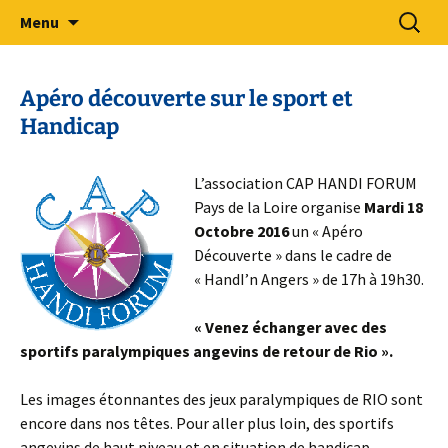
Sport Adapté 49
Aller
Recherc
Comité Départemental Sport
Menu
au
Adapté 49
contenu
Apéro découverte sur le sport et
Handicap
L’association CAP HANDI FORUM
Pays de la Loire organise
Mardi 18
Octobre 2016
un « Apéro
Découverte » dans le cadre de
« HandI’n Angers » de 17h à 19h30.
« Venez échanger avec des
sportifs paralympiques angevins de retour de Rio ».
Les images étonnantes des jeux paralympiques de RIO sont
encore dans nos têtes. Pour aller plus loin, des sportifs
angevins de haut niveau et en situation de handicap