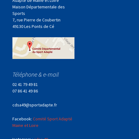
Adapté de Maine et Loire
Maison Départementale des
Sports
7, rue Pierre de Coubertin
49130 Les Ponts de Cé
Téléphone & e-mail
02 41 79 49 81
07 86 41 49 86
cdsa49@sportadapte.fr
Facebook:
Comité Sport Adapté
Maine et Loire