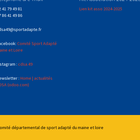
2 41 79 49 81
Lien kit asso 2024-2025
7 86 41 49 86
dsa49@sportadapte.fr
acebook:
Comité Sport Adapté
aine et Loire
nstagram :
cdsa.49
ewsletter :
Home | actualités
DSA (odoo.com)
Comité départemental de sport adapté du maine et loire