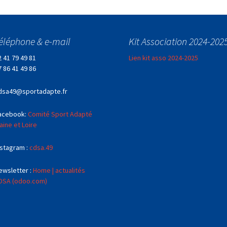
éléphone & e-mail
Kit Association 2024-202
2 41 79 49 81
Lien kit asso 2024-2025
7 86 41 49 86
dsa49@sportadapte.fr
acebook:
Comité Sport Adapté
aine et Loire
nstagram :
cdsa.49
ewsletter :
Home | actualités
DSA (odoo.com)