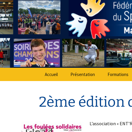
Sport Adapté 49
Aller
au
contenu
Comité Dé
Accueil
Présentation
Formations
2ème édition d
L’association « ENT’R