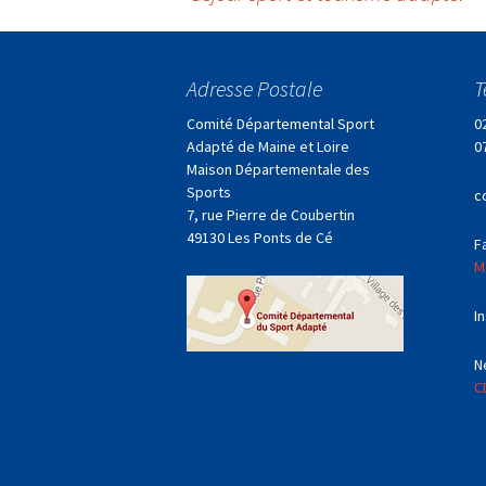
Navigation
des
Adresse Postale
T
articles
Comité Départemental Sport
0
Adapté de Maine et Loire
0
Maison Départementale des
Sports
c
7, rue Pierre de Coubertin
49130 Les Ponts de Cé
F
M
I
N
C