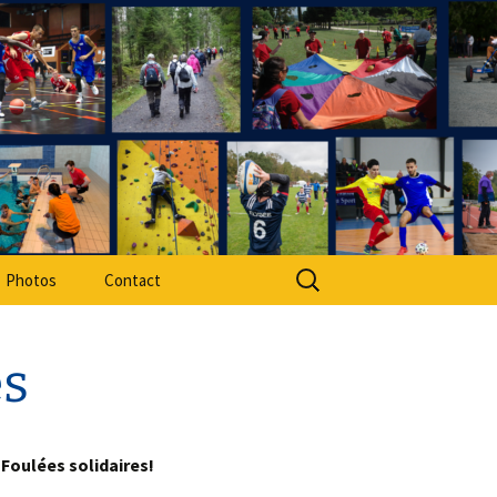
rt Adapté 49
Rechercher :
Photos
Contact
es
 Foulées solidaires!