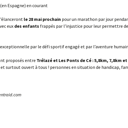
a (en Espagne) en courant
 s’élanceront
le 28 mai prochain
pour un marathon par jour pendant
vec eux
des enfants
frappés par l’injustice pour leur permettre de
 exceptionnelle par le défi sportif engagé et par l’aventure humai
ont proposés entre
Trélazé et Les Ponts de Cé : 5,8km, 7,8km e
et surtout ouvert à tous ! personnes en situation de handicap, fam
o-entraid.com