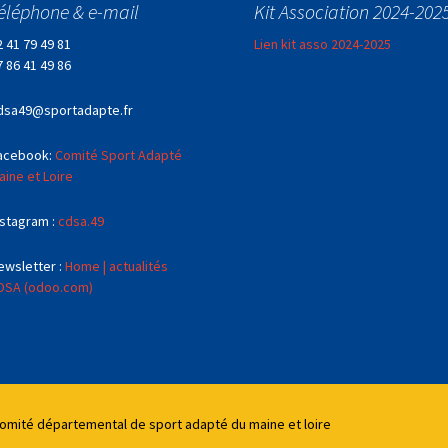
éléphone & e-mail
Kit Association 2024-202
2 41 79 49 81
Lien kit asso 2024-2025
7 86 41 49 86
dsa49@sportadapte.fr
acebook:
Comité Sport Adapté
aine et Loire
nstagram :
cdsa.49
ewsletter :
Home | actualités
DSA (odoo.com)
Comité départemental de sport adapté du maine et loire