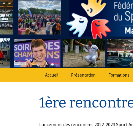
Sport Adapté 49
Aller
au
contenu
Comité Dé
Accueil
Présentation
Formations
1ère rencontre
Lancement des rencontres 2022-2023 Sport A