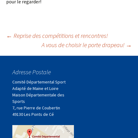
pour le regarder!
Navigation
←
Reprise des compétitions et rencontres!
A vous de choisir le porte drapeau!
→
des
Adresse Postale
articles
Comité Départemental Sport
Adapté de Maine et Loire
Maison Départementale des
Sports
7, rue Pierre de Coubertin
49130 Les Ponts de Cé