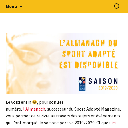
Sport Adapté 49
Aller
Recherc
Comité Départemental Sport
Menu
au
Adapté 49
contenu
Le voici enfin
, pour son 1er
numéro,
l’Almanach
, successeur du Sport Adapté Magazine,
vous permet de revivre au travers des sujets et évènements
qui l’ont marqué, la saison sportive 2019/2020. Cliquez
ici