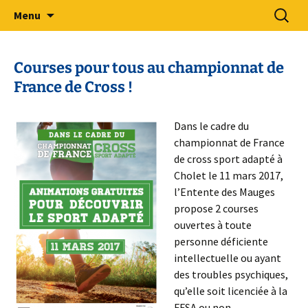
Sport Adapté 49
Aller
Recherc
Comité Départemental Sport
Menu
au
Adapté 49
contenu
Courses pour tous au championnat de
France de Cross !
Dans le cadre du
championnat de France
de cross sport adapté à
Cholet le 11 mars 2017,
l’Entente des Mauges
propose 2 courses
ouvertes à toute
personne déficiente
intellectuelle ou ayant
des troubles psychiques,
qu’elle soit licenciée à la
FFSA ou non.