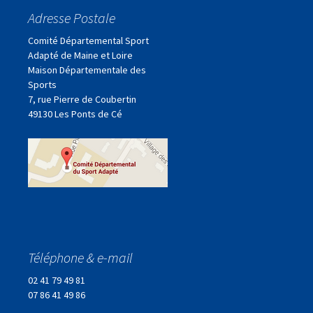
articles
Adresse Postale
Comité Départemental Sport
Adapté de Maine et Loire
Maison Départementale des
Sports
7, rue Pierre de Coubertin
49130 Les Ponts de Cé
Téléphone & e-mail
02 41 79 49 81
07 86 41 49 86