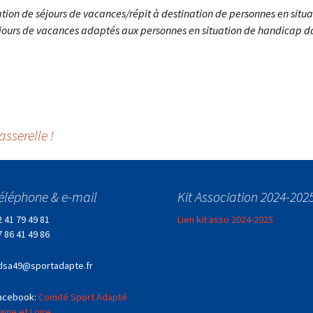
ation de séjours de vacances/répit à destination de personnes en situa
séjours de vacances adaptés aux personnes en situation de handicap dan
asserelle !
éléphone & e-mail
Kit Association 2024-202
2 41 79 49 81
Lien kit asso 2024-2025
7 86 41 49 86
dsa49@sportadapte.fr
acebook:
Comité Sport Adapté
aine et Loire