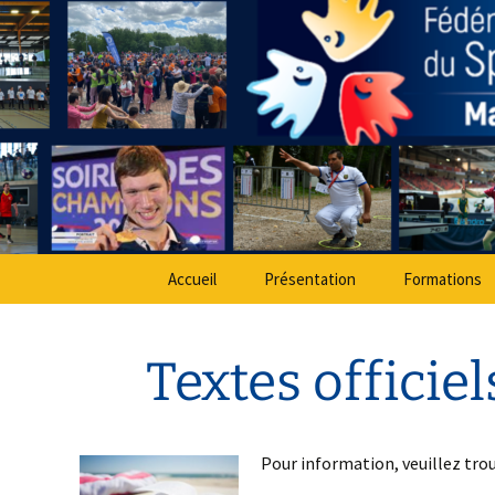
Sport Adapté 49
Aller
au
contenu
Comité Dé
Accueil
Présentation
Formations
Textes officie
Pour information, veuillez trou