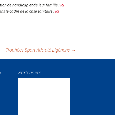
tion de handicap et de leur famille :
ici
s le cadre de la crise sanitaire :
ici
Trophées Sport Adapté Ligériens
→
5
Partenaires