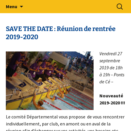
Sport Adapté 49
Aller
Recherc
Comité Départemental Sport
Menu
au
Adapté 49
contenu
SAVE THE DATE : Réunion de rentrée
2019-2020
Vendredi 27
septembre
2019 de 18h
à 19h – Ponts
de Cé –
Nouveauté
2019-2020 !!!
Le comité Départemental vous propose de vous rencontrer
individuellement, par club, en amont ou en aval de la
réunion afin d’échanger sur vos activités, vos besoins etc…