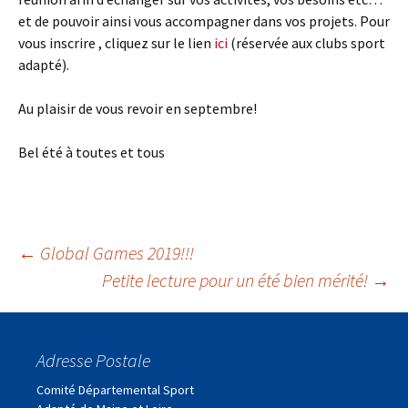
et de pouvoir ainsi vous accompagner dans vos projets. Pour
vous inscrire , cliquez sur le lien
ici
(réservée aux clubs sport
adapté).
Au plaisir de vous revoir en septembre!
Bel été à toutes et tous
Navigation
←
Global Games 2019!!!
Petite lecture pour un été bien mérité!
→
des
Adresse Postale
articles
Comité Départemental Sport