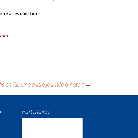
dre à ces questions.
wform
is en 72! Une autre journée à noter!
→
5
Partenaires