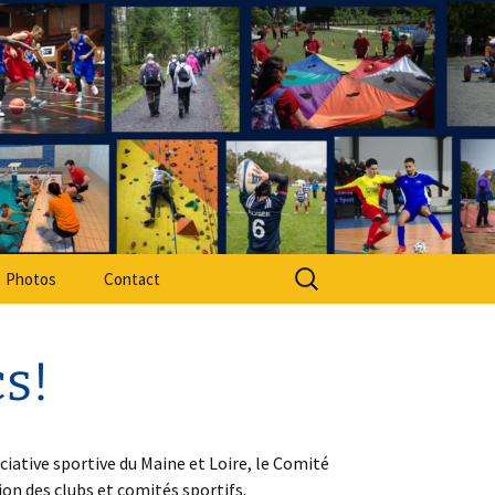
rt Adapté 49
Rechercher :
Photos
Contact
cs!
iative sportive du Maine et Loire, le Comité
on des clubs et comités sportifs.