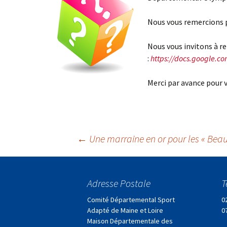
Nous vous remercions p
Nous vous invitons à re
:
https://docs.google.
Merci par avance pour v
Navigation
←
Une marraine en or pour les « Beaux
des
Adresse Postale
T
articles
Comité Départemental Sport
0
Adapté de Maine et Loire
0
Maison Départementale des