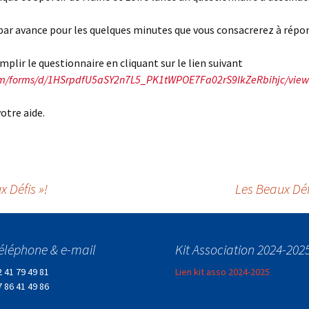
ar avance pour les quelques minutes que vous consacrerez à répon
mplir le questionnaire en cliquant sur le lien suivant
com/forms/d/1HSrpdfU5aSY2n7L5_PK1tWPOE7Fa02rS9IkZeRbihjc/vie
otre aide.
 Défis »!
Les Beaux Déf
éléphone & e-mail
Kit Association 2024-202
2 41 79 49 81
Lien kit asso 2024-2025
7 86 41 49 86