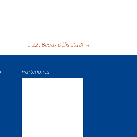
J-22 : Beaux Défis 2018!
→
5
Partenaires