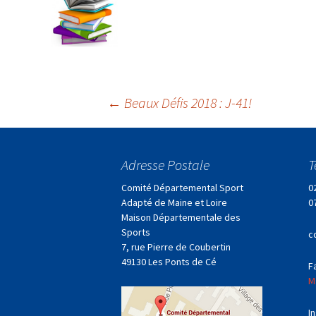
Navigation
←
Beaux Défis 2018 : J-41!
des
Adresse Postale
T
articles
Comité Départemental Sport
0
Adapté de Maine et Loire
0
Maison Départementale des
Sports
c
7, rue Pierre de Coubertin
49130 Les Ponts de Cé
F
M
I