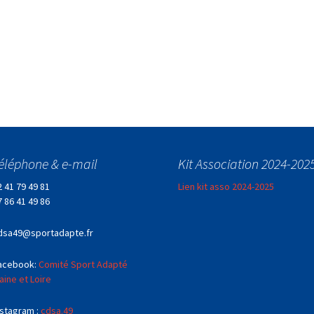
éléphone & e-mail
Kit Association 2024-202
2 41 79 49 81
Lien kit asso 2024-2025
7 86 41 49 86
dsa49@sportadapte.fr
acebook:
Comité Sport Adapté
aine et Loire
nstagram :
cdsa.49