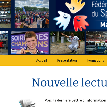
Sport Adapté 49
Aller
au
contenu
Comité Dé
Accueil
Présentation
Formations
Nouvelle lectu
Voici la dernière Lettre d’Information