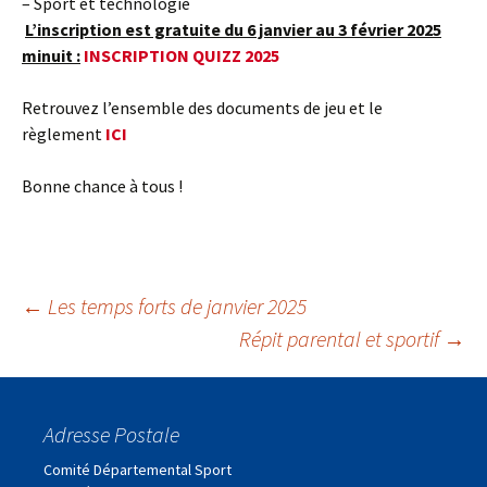
– Sport et technologie
L’inscription est gratuite du 6 janvier au 3 février 2025
minuit :
INSCRIPTION QUIZZ 2025
Retrouvez l’ensemble des documents de jeu et le
règlement
ICI
Bonne chance à tous !
Navigation
←
Les temps forts de janvier 2025
Répit parental et sportif
→
des
Adresse Postale
articles
Comité Départemental Sport