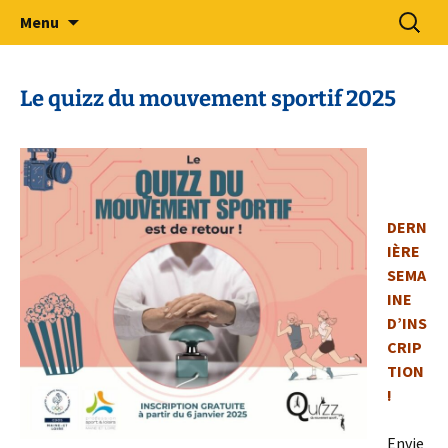
Sport Adapté 49
Aller
Recherc
Comité Départemental Sport
Menu
au
Adapté 49
contenu
Le quizz du mouvement sportif 2025
DERN
IÈRE
SEMA
INE
D’INS
CRIP
TION
!
Envie