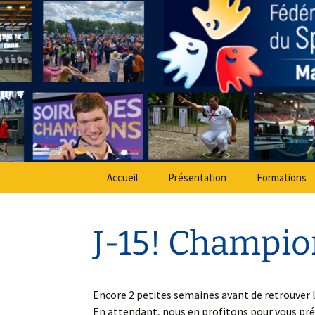
Sport Adapté 49
Aller
au
contenu
Comité Dé
Accueil
Présentation
Formations
J-15! Champio
Encore 2 petites semaines avant de retrouver 
En attendant, nous en profitons pour vous pré