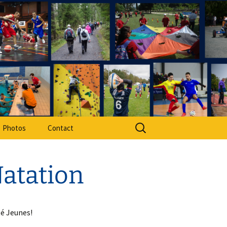
rt Adapté 49
Rechercher :
Photos
Contact
Natation
té Jeunes!