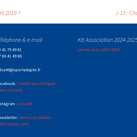
ril 2019 ?
J-13 : C
éléphone & e-mail
Kit Association 2024-202
2 41 79 49 81
Lien kit asso 2024-2025
7 86 41 49 86
dsa49@sportadapte.fr
acebook:
Comité Sport Adapté
aine et Loire
nstagram :
cdsa.49
ewsletter :
Home | actualités
DSA (odoo.com)