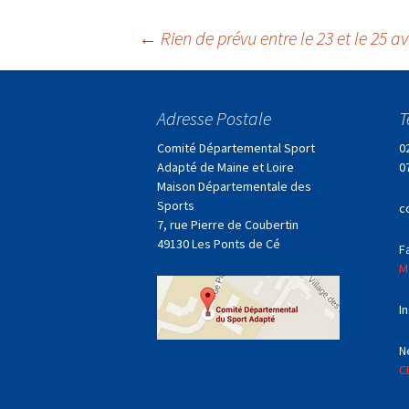
Navigation
←
Rien de prévu entre le 23 et le 25 av
des
Adresse Postale
T
articles
Comité Départemental Sport
0
Adapté de Maine et Loire
0
Maison Départementale des
Sports
c
7, rue Pierre de Coubertin
49130 Les Ponts de Cé
F
M
I
N
C