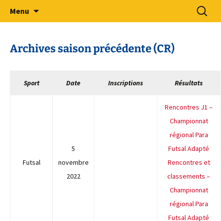
Sport Adapté 49
Aller
Recherc
Comité Départemental Sport
Menu
au
Adapté 49
contenu
Archives saison précédente (CR)
Sport
Date
Inscriptions
Résultats
Rencontres J1 –
Championnat
régional Para
5
Futsal Adapté
Futsal
novembre
Rencontres et
2022
classements –
Championnat
régional Para
Futsal Adapté