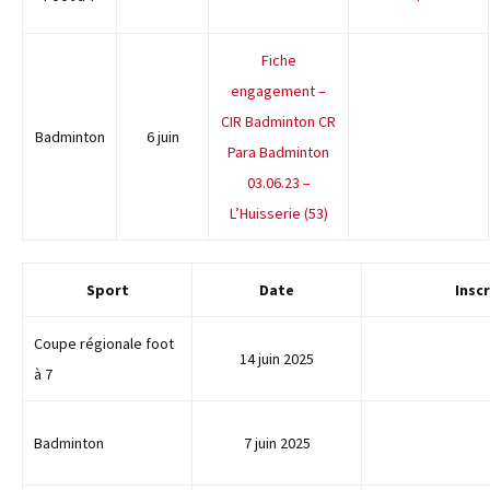
Fiche
engagement –
CIR Badminton
CR
Badminton
6 juin
Para Badminton
03.06.23 –
L’Huisserie (53)
Sport
Date
Insc
Coupe régionale foot
14 juin 2025
à 7
Badminton
7 juin 2025