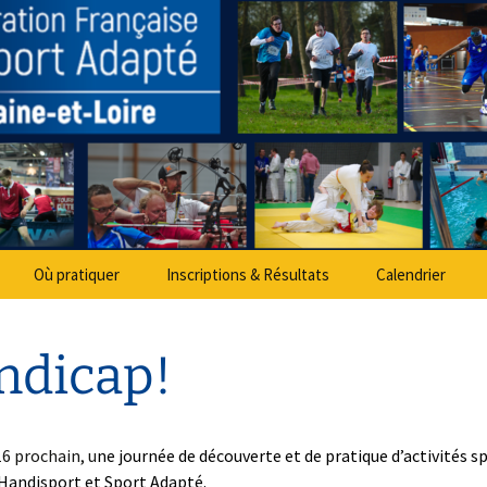
partemental Spo
Où pratiquer
Inscriptions & Résultats
Calendrier
ndicap!
16 prochain,
u
ne journée de découverte et de pratique d’activités s
andisport et Sport Adapté.