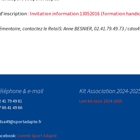
d’inscription :
Invitation information 13052016 (formation handi
mentaire, contactez le RelaiS: Anne BESNIER, 02.41.79.49.73 / cdos4
éléphone & e-mail
Kit Association 2024-202
2 41 79 49 81
Lien kit asso 2024-2025
7 86 41 49 86
dsa49@sportadapte.fr
acebook:
Comité Sport Adapté