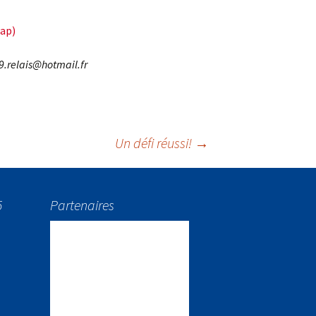
cap)
9.relais@hotmail.fr
Un défi réussi!
→
5
Partenaires