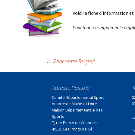
Voici la fiche d’information et 
Pour tout renseignement complé
Navigation
←
Rencontre Rugby!
des
Adresse Postale
T
articles
Comité Départemental Sport
0
Adapté de Maine et Loire
0
Maison Départementale des
Sports
c
7, rue Pierre de Coubertin
49130 Les Ponts de Cé
F