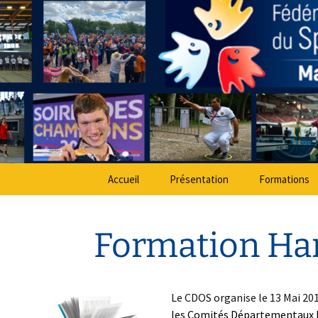
Sport Adapté 49
Aller
au
contenu
Comité Dé
Accueil
Présentation
Formations
Formation Ha
Le CDOS organise le 13 Mai 20
les C
omités Départementaux H