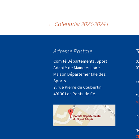
Navigation
←
Calendrier 2023-2024 !
des
Adresse Postale
T
articles
Comité Départemental Sport
0
Adapté de Maine et Loire
0
Maison Départementale des
Sports
c
7, rue Pierre de Coubertin
49130 Les Ponts de Cé
F
M
I
N
C