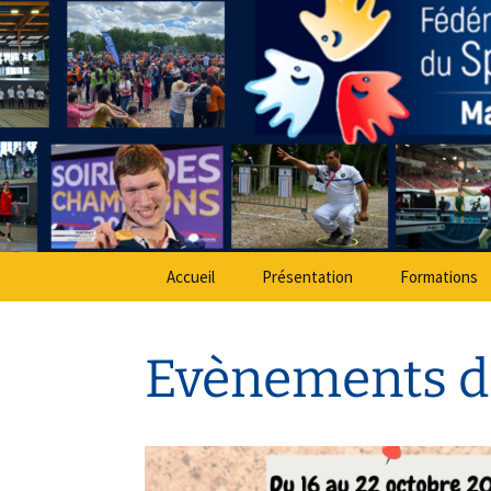
Sport Adapté 49
Aller
au
contenu
Comité Dé
Accueil
Présentation
Formations
Evènements de