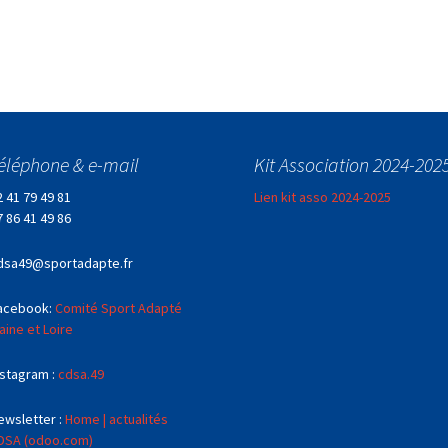
éléphone & e-mail
Kit Association 2024-202
2 41 79 49 81
Lien kit asso 2024-2025
7 86 41 49 86
dsa49@sportadapte.fr
acebook:
Comité Sport Adapté
aine et Loire
nstagram :
cdsa.49
ewsletter :
Home | actualités
DSA (odoo.com)