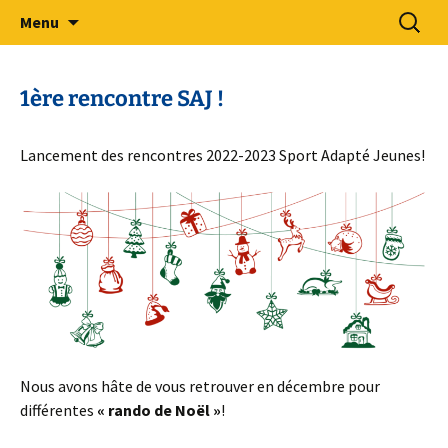
Sport Adapté 49
Aller
Recherc
Comité Départemental Sport
Menu
au
Adapté 49
contenu
1ère rencontre SAJ !
Lancement des rencontres 2022-2023 Sport Adapté Jeunes!
Nous avons hâte de vous retrouver en décembre pour
différentes
« rando de Noël »
!