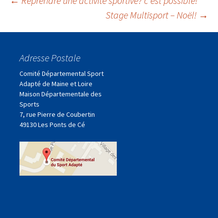
Navigation
←
Reprendre une activité sportive? c’est possible!
Stage Multisport – Noël!
→
des
Adresse Postale
articles
Comité Départemental Sport
Adapté de Maine et Loire
Maison Départementale des
Sports
7, rue Pierre de Coubertin
49130 Les Ponts de Cé