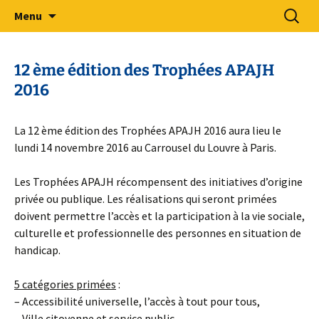
Sport Adapté 49
Aller
Recherc
Comité Départemental Sport
Menu
au
Adapté 49
contenu
12 ème édition des Trophées APAJH
2016
La 12 ème édition des Trophées APAJH 2016 aura lieu le
lundi 14 novembre 2016 au Carrousel du Louvre à Paris.
Les Trophées APAJH récompensent des initiatives d’origine
privée ou publique. Les réalisations qui seront primées
doivent permettre l’accès et la participation à la vie sociale,
culturelle et professionnelle des personnes en situation de
handicap.
5 catégories primées
:
– Accessibilité universelle, l’accès à tout pour tous,
– Ville citoyenne et service public,