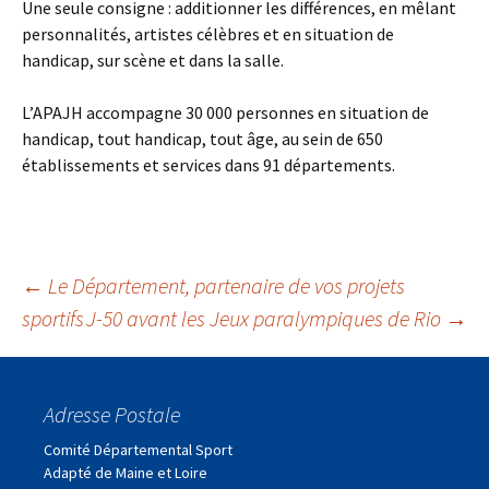
Une seule consigne : additionner les différences, en mêlant
personnalités, artistes célèbres et en situation de
handicap, sur scène et dans la salle.
L’APAJH accompagne 30 000 personnes en situation de
handicap, tout handicap, tout âge, au sein de 650
établissements et services dans 91 départements.
Navigation
←
Le Département, partenaire de vos projets
sportifs
J-50 avant les Jeux paralympiques de Rio
→
des
Adresse Postale
articles
Comité Départemental Sport
Adapté de Maine et Loire